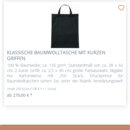
KLASSISCHE BAUMWOLLTASCHE MIT KURZEN
GRIFFEN
100 % Baumwolle; ca. 135 g/m², Standardmaß von ca. 38 x 42
cm; 2 kurze Griffe ca. 2,5 x 40 cm; große Farbauswahl; Abgabe
nur Kartonweise mit 250 Stück; Druckpreise für
Baumwolltaschen sehen Sie unter der Rubrik Veredelungswelt
|...
Inhalt
250 Stück
(1,08 € * / 1 Stück)
ab 270,00 € *