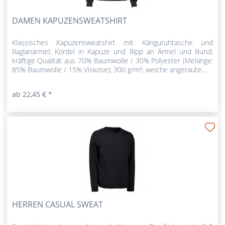
DAMEN KAPUZENSWEATSHIRT
Klassisches Kapuzensweatshirt mit Känguruhtasche und
Raglanärmel; Kordel in Kapuze und Ripp an Ärmel und Bund;
kräftige Qualität aus 70% Baumwolle / 30% Polyester (Melange:
85% Baumwolle / 15% Viskose); 300 g/m²; weiche angeraute...
ab 22,45 € *
HERREN CASUAL SWEAT