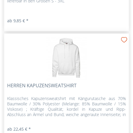
lieferbar in den Größen S - 3XL
ab 9,85 € *
HERREN KAPUZENSWEATSHIRT
Klassisches Kapuzensweatshirt mit Kängurutasche aus 70%
Baumwolle / 30% Polyester (Melange: 85% Baumwolle / 15%
Viskose) ; Kräftige Qualität; kordel in Kapuze und Ripp-
Abschluss an Ärmel und Bund; weiche angeraute Innenseite; in
7...
ab 22,45 € *