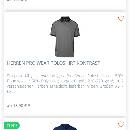
HERREN PRO WEAR POLOSHIRT KONTRAST
Strapazierfähiges zwei-farbiges Pro Wear Poloshirt aus 50%
Baumwolle / 50% Polyester; vorgekrümpft; 210-220 g/m²; in 6
verschiedenen Farben erhältlich; lieferbar in den Größen XS -
6XL
ab 18,90 € *
TIPP!