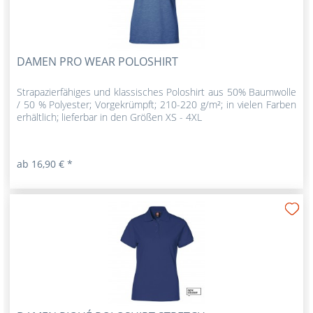
DAMEN PRO WEAR POLOSHIRT
Strapazierfähiges und klassisches Poloshirt aus 50% Baumwolle
/ 50 % Polyester; Vorgekrümpft; 210-220 g/m²; in vielen Farben
erhältlich; lieferbar in den Größen XS - 4XL
ab 16,90 € *