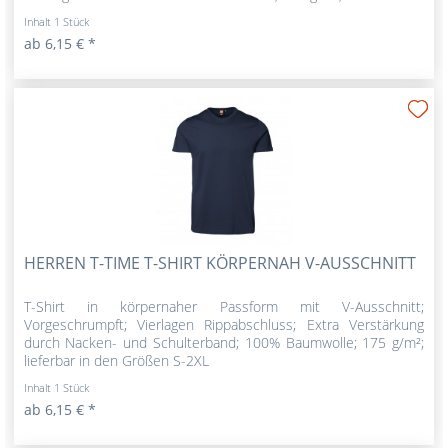
Inhalt
1 Stück
ab 6,15 € *
HERREN T-TIME T-SHIRT KÖRPERNAH V-AUSSCHNITT
T-Shirt in körpernaher Passform mit V-Ausschnitt;
Vorgeschrumpft; Vierlagen Rippabschluss; Extra Verstärkung
durch Nacken- und Schulterband; 100% Baumwolle; 175 g/m²;
lieferbar in den Größen S-2XL
Inhalt
1 Stück
ab 6,15 € *