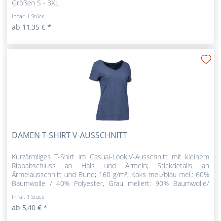
Größen S - 3XL
Inhalt
1 Stück
ab 11,35 € *
DAMEN T-SHIRT V-AUSSCHNITT
Kurzärmliges T-Shirt im Casual-Look;V-Ausschnitt mit kleinem
Rippabschluss an Hals und Ärmeln; Stickdetails an
Ärmelausschnitt und Bund; 160 g/m²; Koks mel./blau mel.: 60%
Baumwolle / 40% Polyester, Grau meliert: 90% Baumwolle/
10%...
Inhalt
1 Stück
ab 5,40 € *