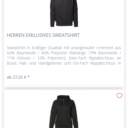
HERREN EXKLUSIVES SWEATSHIRT
Sweatshirt in kräftiger Qualität mit unangerauter Innenseit aus
60% Baumwolle / 40% Polyester (Melange: 79% Baumwolle /
11% Viskose / 10% Polyester); Zwei-Fach Rippabschluss an
Bund, Hals und Handgelenke und Ein-Fach Rippabschluss in
den...
ab 27,25 € *