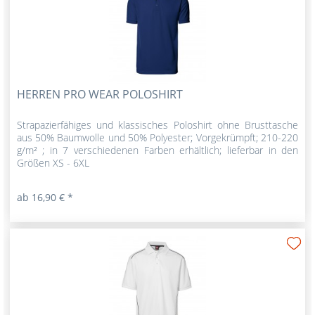
HERREN PRO WEAR POLOSHIRT
Strapazierfähiges und klassisches Poloshirt ohne Brusttasche
aus 50% Baumwolle und 50% Polyester; Vorgekrümpft; 210-220
g/m² ; in 7 verschiedenen Farben erhältlich; lieferbar in den
Größen XS - 6XL
ab 16,90 € *