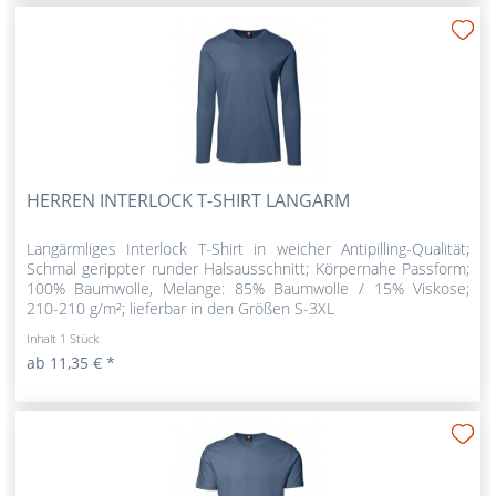
HERREN INTERLOCK T-SHIRT LANGARM
Langärmliges Interlock T-Shirt in weicher Antipilling-Qualität;
Schmal gerippter runder Halsausschnitt; Körpernahe Passform;
100% Baumwolle, Melange: 85% Baumwolle / 15% Viskose;
210-210 g/m²; lieferbar in den Größen S-3XL
Inhalt
1 Stück
ab 11,35 € *