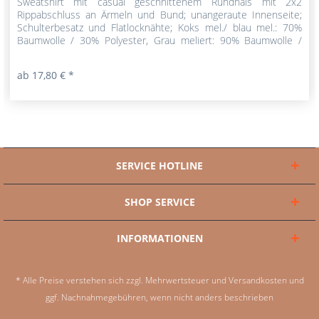
Sweatshirt mit casual geschnittenem Rundhals mit 2x2
Rippabschluss an Ärmeln und Bund; unangeraute Innenseite;
Schulterbesatz und Flatlocknähte; Koks mel./ blau mel.: 70%
Baumwolle / 30% Polyester, Grau meliert: 90% Baumwolle /
10%...
ab 17,80 € *
SERVICE HOTLINE
SHOP SERVICE
INFORMATIONEN
* Alle Preise verstehen sich zzgl. Mehrwertsteuer und
Versandkosten
und
ggf. Nachnahmegebühren, wenn nicht anders beschrieben