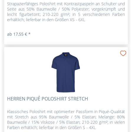
Strapazierfähiges Poloshirt mit Kontrastpaspeln an Schulter und
Seite aus 50% Baumwolle / 50% Polyester; vorgekrümpft und
leicht figurbetont; 210-220 g/m²; in 5 verschiedenen Farben
erhältlich; lieferbar in den Größen XS - 6XL
ab 17,55 € *
HERREN PIQUÉ POLOSHIRT STRETCH
Klassisches Poloshirt mit optimierter Passform in Piqué-Qualität
mit Stretch aus 95% Baumwolle / 5% Elastan; Melange: 80%
Baumwolle / 15% Viskose / 5% Elastan; 210-220 g/m²; in vielen
Farben erhätlich; lieferbar in den Größen S - 4XL