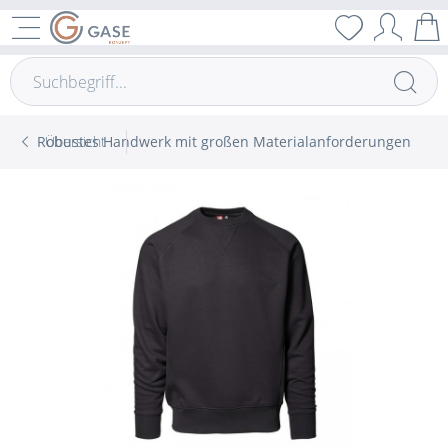
Robustes Handwerk mit großen Materialanforderungen
Übersicht