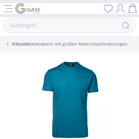
Robustes Handwerk mit großen Materialanforderungen
Übersicht