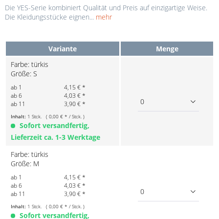
Die YES-Serie kombiniert Qualität und Preis auf einzigartige Weise.
Die Kleidungsstücke eignen...
mehr
Variante
Menge
Farbe: türkis
Größe: S
ab 1
4,15 € *
ab 6
4,03 € *
0
ab 11
3,90 € *
Inhalt:
1 Stck. ( 0,00 € * / Stck. )
Sofort versandfertig,
Lieferzeit ca. 1-3 Werktage
Farbe: türkis
Größe: M
ab 1
4,15 € *
ab 6
4,03 € *
0
ab 11
3,90 € *
Inhalt:
1 Stck. ( 0,00 € * / Stck. )
Sofort versandfertig,