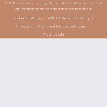
* Alle Preise verstehen sich zzgl. Mehrwertsteuer und
Versandkosten
und
ggf. Nachnahmegebühren, wenn nicht anders beschrieben
Cookie-Einstellungen
AGB
Datenschutzerklärung
Impressum
Versand und Zahlungsbedingungen
Widerrufsrecht